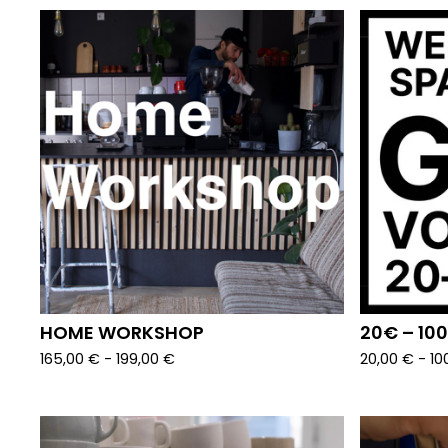
HOME WORKSHOP
20€ – 10
165,00
€
- 199,00
€
20,00
€
- 10