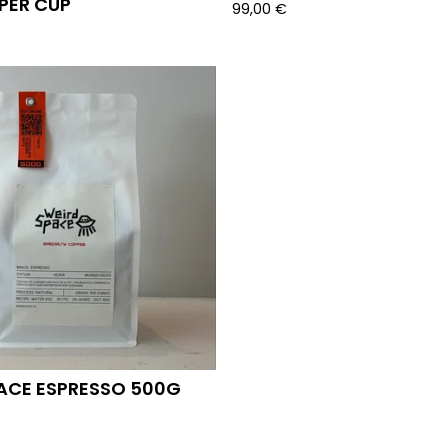
PER CUP
99,00
€
ACE ESPRESSO 500G